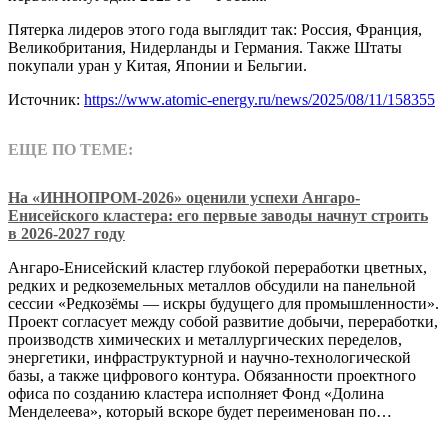
Пятерка лидеров этого года выглядит так: Россия, Франция,
Великобритания, Нидерланды и Германия. Также Штаты
покупали уран у Китая, Японии и Бельгии.
Источник:
https://www.atomic-energy.ru/news/2025/08/11/158355
ЕЩЕ ПО ТЕМЕ:
На «ИННОПРОМ-2026» оценили успехи Ангаро-
Енисейского кластера: его первые заводы начнут строить
в 2026-2027 году
Ангаро-Енисейский кластер глубокой переработки цветных,
редких и редкоземельных металлов обсудили на панельной
сессии «Редкозёмы — искры будущего для промышленности».
Проект согласует между собой развитие добычи, переработки,
производств химических и металлургических переделов,
энергетики, инфраструктурной и научно-технологической
базы, а также цифрового контура. Обязанности проектного
офиса по созданию кластера исполняет Фонд «Долина
Менделеева», который вскоре будет переименован по…