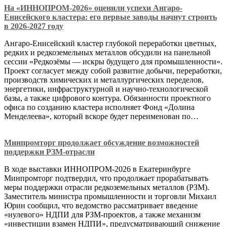
На «ИННОПРОМ-2026» оценили успехи Ангаро-
Енисейского кластера: его первые заводы начнут строить
в 2026-2027 году
Ангаро-Енисейский кластер глубокой переработки цветных,
редких и редкоземельных металлов обсудили на панельной
сессии «Редкозёмы — искры будущего для промышленности».
Проект согласует между собой развитие добычи, переработки,
производств химических и металлургических переделов,
энергетики, инфраструктурной и научно-технологической
базы, а также цифрового контура. Обязанности проектного
офиса по созданию кластера исполняет Фонд «Долина
Менделеева», который вскоре будет переименован по…
Минпромторг продолжает обсуждение возможностей
поддержки РЗМ-отрасли
В ходе выставки ИННОПРОМ-2026 в Екатеринбурге
Минпромторг подтвердил, что продолжает прорабатывать
меры поддержки отрасли редкоземельных металлов (РЗМ).
Заместитель министра промышленности и торговли Михаил
Юрин сообщил, что ведомство рассматривает введение
«нулевого» НДПИ для РЗМ-проектов, а также механизм
«инвестиции взамен НДПИ», предусматривающий снижение