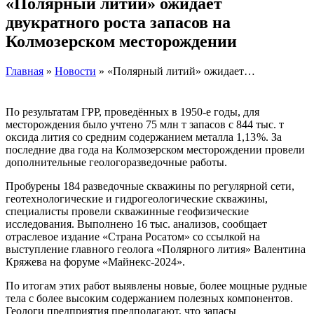
«Полярный литий» ожидает
двукратного роста запасов на
Колмозерском месторождении
Главная
»
Новости
» «Полярный литий» ожидает…
По результатам ГРР, проведённых в 1950‑е годы, для
месторождения было учтено 75 млн т запасов с 844 тыс. т
оксида лития со средним содержанием металла 1,13 %. За
последние два года на Колмозерском месторождении провели
дополнительные геологоразведочные работы.
Пробурены 184 разведочные скважины по регулярной сети,
геотехнологические и гидрогеологические скважины,
специалисты провели скважинные геофизические
исследования. Выполнено 16 тыс. анализов, сообщает
отраслевое издание «Страна Росатом» со ссылкой на
выступление главного геолога «Полярного лития» Валентина
Кряжева на форуме «Майнекс-2024».
По итогам этих работ выявлены новые, более мощные рудные
тела с более высоким содержанием полезных компонентов.
Геологи предприятия предполагают, что запасы