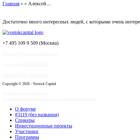
Главная
» » Алексей…
Достаточно много интересных людей, с которыми очень интере
+7 495 109 9 509 (Москва)
events@vostockcapital.com
www.vostockcapital.ru
supported by Inventica
Copyright © 2026 - Vostock Capital
Пользовательское соглашение
Политика конфиденциальности и использования файлов cookie
О форуме
#3119 (без названия)
Спикеры
Инвестиционные проекты
Участники
Программа