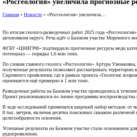
«Росгеология» увеличила прогнозные р
Главная
»
Новости
» «Росгеология» увеличила…
По итогам геолого-разведочных работ 2025 года «Росгеология
автономном округе. Речь идёт о Базовом участке Моренного мо
ФГБУ «ЦНИГРИ» подтвердило прогнозные ресурсы меди категор
потенциал — порядка 1,6 млн тонн.
По словам главного геолога «Росгеологии» Артура Узюнкояна, 
полученные результаты позволяют рассматривать территорию к
Скромного проявления, где в рамках проекта «Геология: возр
оценивается ещё примерно в 1 млн тонн.
Разведочные работы на Базовом участке проводились в течени
Проект реализовывался по линии программы воспроизводства
В ходе исследований применялся широкий набор методов: от м
8 тыс. метров, включая десятки поисковых скважин различной 
целесообразности освоения.
Успешные результаты на Базовом участке стали основанием д
рудопроявлении.