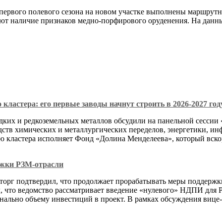
 первого полевого сезона на новом участке выполнены маршрут
т наличие признаков медно-порфирового оруденения. На данны
астера: его первые заводы начнут строить в 2026-2027 год
едких и редкоземельных металлов обсудили на панельной сесси
дств химических и металлургических переделов, энергетики, ин
ию кластера исполняет Фонд «Долина Менделеева», который вск
ржки РЗМ-отрасли
г подтвердил, что продолжает прорабатывать меры поддержки 
что ведомство рассматривает введение «нулевого» НДПИ для 
ально объему инвестиций в проект. В рамках обсуждения вице