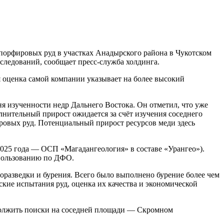
порфировых руд в участках Анадырского района в Чукотском
следований, сообщает пресс-служба холдинга.
 оценка самой компании указывает на более высокий
ня изученности недр Дальнего Востока. Он отметил, что уже
нительный прирост ожидается за счёт изучения соседнего
ировых руд. Потенциальный прирост ресурсов меди здесь
2025 года — ОСП «Магадангеология» в составе «Урангео»).
опользованию по ДФО.
оразведки и бурения. Всего было выполнено бурение более чем
ские испытания руд, оценка их качества и экономической
одолжить поиски на соседней площади — Скромном