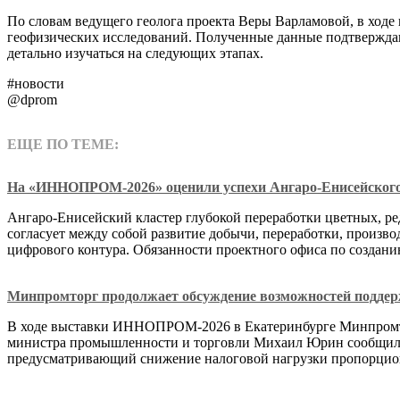
По словам ведущего геолога проекта Веры Варламовой, в ходе
геофизических исследований. Полученные данные подтверждаю
детально изучаться на следующих этапах.
#новости
@dprom
ЕЩЕ ПО ТЕМЕ:
На «ИННОПРОМ-2026» оценили успехи Ангаро-Енисейского кл
Ангаро-Енисейский кластер глубокой переработки цветных, р
согласует между собой развитие добычи, переработки, произво
цифрового контура. Обязанности проектного офиса по создан
Минпромторг продолжает обсуждение возможностей подде
В ходе выставки ИННОПРОМ-2026 в Екатеринбурге Минпромтор
министра промышленности и торговли Михаил Юрин сообщил, 
предусматривающий снижение налоговой нагрузки пропорцион