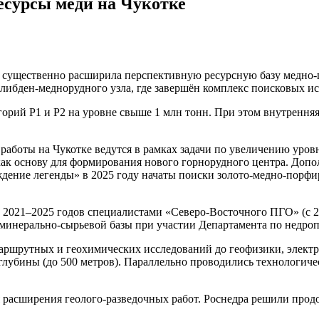
есурсы меди на Чукотке
» существенно расширила перспективную ресурсную базу медно-
либден-меднорудного узла, где завершён комплекс поисковых ис
ий P1 и P2 на уровне свыше 1 млн тонн. При этом внутренняя
работы на Чукотке ведутся в рамках задачи по увеличению уров
ак основу для формирования нового горнорудного центра. Допол
ождение легенды» в 2025 году начаты поиски золото-медно-порф
е 2021–2025 годов специалистами «Северо-Восточного ПГО» (с 
 минерально-сырьевой базы при участии Департамента по недр
аршрутных и геохимических исследований до геофизики, электр
глубины (до 500 метров). Параллельно проводились технологиче
ля расширения геолого-разведочных работ. Роснедра решили пр