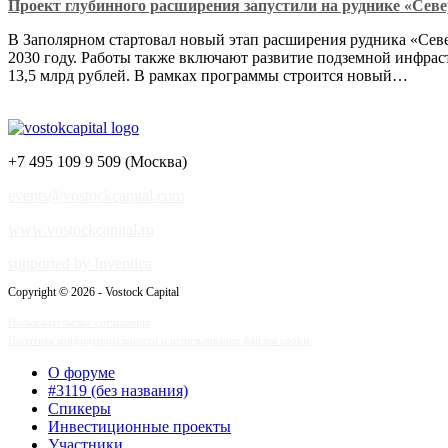
Проект глубинного расширения запустили на руднике «Се
В Заполярном стартовал новый этап расширения рудника «Севе
2030 году. Работы также включают развитие подземной инфрас
13,5 млрд рублей. В рамках программы строится новый…
+7 495 109 9 509 (Москва)
events@vostockcapital.com
www.vostockcapital.ru
supported by Inventica
Copyright © 2026 - Vostock Capital
Пользовательское соглашение
Политика конфиденциальности и использования файлов cookie
О форуме
#3119 (без названия)
Спикеры
Инвестиционные проекты
Участники