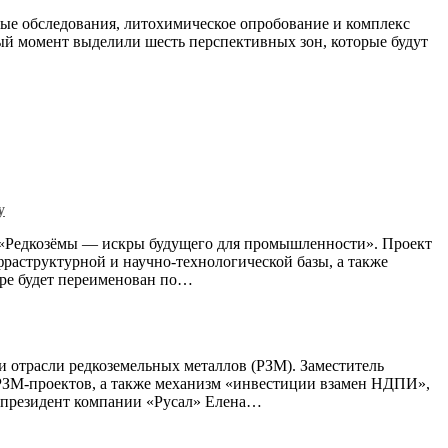
ные обследования, литохимическое опробование и комплекс
й момент выделили шесть перспективных зон, которые будут
у
и «Редкозёмы — искры будущего для промышленности». Проект
фраструктурной и научно-технологической базы, а также
оре будет переименован по…
отрасли редкоземельных металлов (РЗМ). Заместитель
РЗМ-проектов, а также механизм «инвестиции взамен НДПИ»,
-президент компании «Русал» Елена…